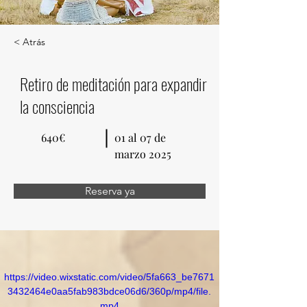
< Atrás
Retiro de meditación para expandir
la consciencia
640€
01 al 07 de
marzo 2025
Reserva ya
https://video.wixstatic.com/video/5fa663_be7671
3432464e0aa5fab983bdce06d6/360p/mp4/file.
mp4